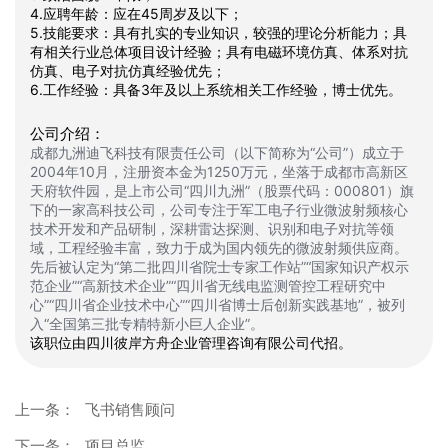
4.应聘年龄：应在45周岁及以下；
5.技能要求：具有扎实的专业知识，较强的理论分析能力；具
有相关行业总体项目设计经验；具有电磁环境仿真、体系对抗
仿真、电子对抗仿真经验优先；
6.工作经验：具备3年及以上系统相关工作经验，博士优先。
公司介绍：
成都九洲迪飞科技有限责任公司（以下简称为“公司”）成立于
2004年10月，注册资本金为1250万元，坐落于成都市高新区
天府软件园，是上市公司“四川九洲”（股票代码：000801）旗
下的一家高科技公司，公司专注于军工电子行业微波射频核心
技术开发和产品研制，深耕雷达探测、识别和电子对抗等领
域，工程经验丰富，致力于成为国内领先的微波射频供应商。
先后被认定为“第二批四川省院士专家工作站”“国家知识产权示
范企业”“高新技术企业”“四川省无线电监测管控工程研究中
心”“四川省企业技术中心”“四川省博士后创新实践基地”，被列
入“全国第三批专精特新小巨人企业”。
该职位由四川彼岸方舟企业管理咨询有限公司代招。
上一条：
飞书销售顾问
下一条：
项目总监