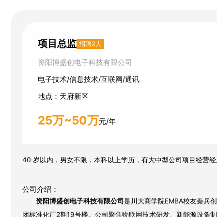
项目总监
招聘2人
资阳博盛创电子科技有限公司
电子技术/信息技术/互联网/通讯
地点：天府新区
25万~50万
元/年
40
岁以内，
男女不限，
本科以上学历
，
有大中型公司项目经营经
公司介绍：
资阳博盛创
电子
科技
有限公司
是川大商学院
EMBA
校友秦兵创
团标准化厂
2
期
19
号楼。公司聚焦物联网技术研发、新能源设备制