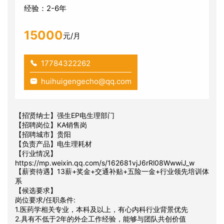
经验：2-6年
15000
元/月
17784322262
huihuigengecho@qq.com
【招贤纳士】强生EP电生理部门
【招聘岗位】KA销售岗
【招聘城市】贵阳
【负责产品】电生理耗材
【行业情况】
https://mp.weixin.qq.com/s/162681vjJ6rRl08WwwiJ_w
【薪资待遇】13薪+奖金+交通补贴+五险一金+行业领先培训体
系
【候选要求】
岗位要求/任职条件:
1.医药学相关专业，本科及以上，有心内科行业背景优先
2.具有不低于2年的外企工作经验，能够与团队共创价值